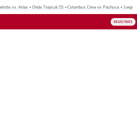
rlotte vs. Atlas
Onda Tropical 25
Columbus Crew vs Pachuca
Juegos
REGÍSTRATE