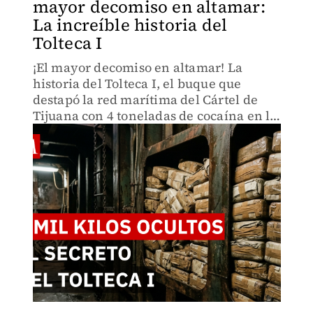
mayor decomiso en altamar:
La increíble historia del
Tolteca I
¡El mayor decomiso en altamar! La
historia del Tolteca I, el buque que
destapó la red marítima del Cártel de
Tijuana con 4 toneladas de cocaína en la
hielera. Mientras los marineros pagaron
cárcel, los capos pactaron con EU.