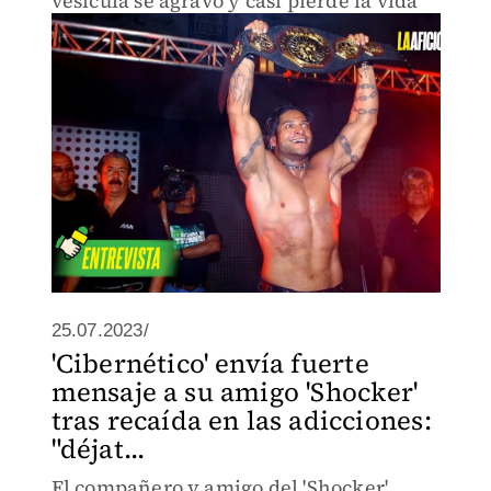
vesícula se agravó y casi pierde la vida
25.07.2023/
'Cibernético' envía fuerte
mensaje a su amigo 'Shocker'
tras recaída en las adicciones:
"déjat...
El compañero y amigo del 'Shocker'