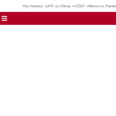
Hoy interesa:
LAFC vs Chivas
LCDLF
México vs Pana