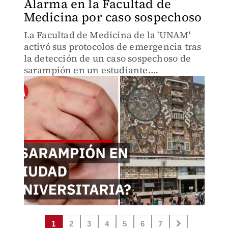
Alarma en la Facultad de
Medicina por caso sospechoso
La Facultad de Medicina de la 'UNAM'
activó sus protocolos de emergencia tras
la detección de un caso sospechoso de
sarampión en un estudiante.
Autoridades de salud ya realizan las
pruebas pertinentes para confirmar el
diagnóstico.
1
2
3
4
5
6
7