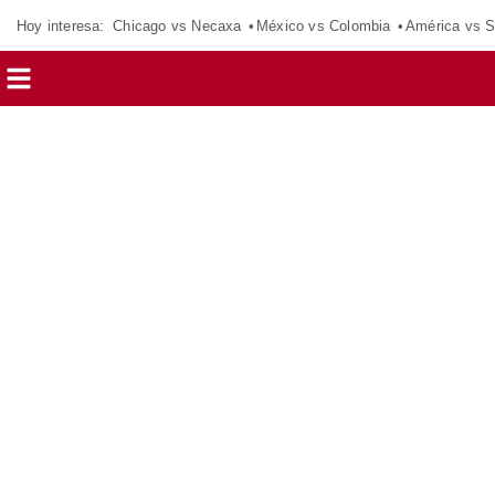
Hoy interesa:
Chicago vs Necaxa
México vs Colombia
América vs S