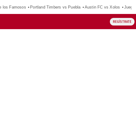
e los Famosos
Portland Timbers vs Puebla
Austin FC vs Xolos
Juego
REGÍSTRATE