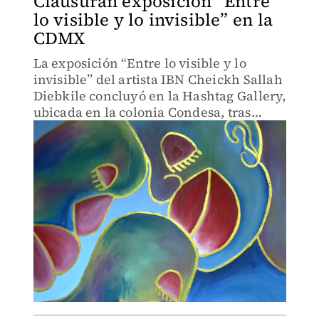
Clausuran exposición “Entre
lo visible y lo invisible” en la
CDMX
La exposición “Entre lo visible y lo
invisible” del artista IBN Cheickh Sallah
Diebkile concluyó en la Hashtag Gallery,
ubicada en la colonia Condesa, tras
recibir gran afluencia y reconocimiento
por su propuesta visual y conceptual.