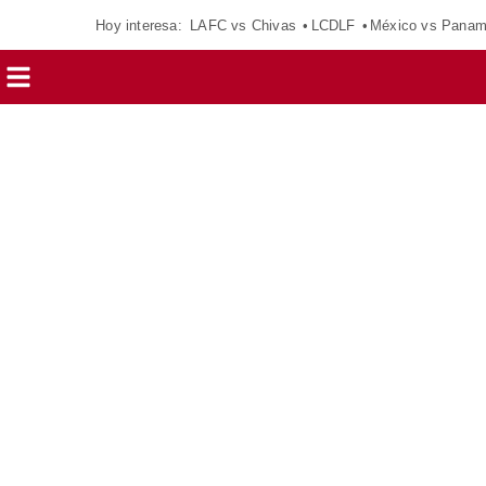
Hoy interesa:
LAFC vs Chivas
LCDLF
México vs Pana