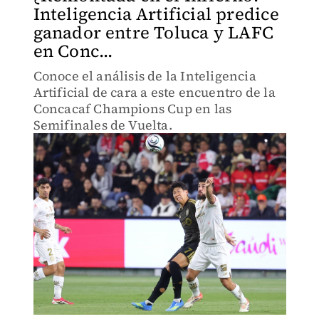
Inteligencia Artificial predice
ganador entre Toluca y LAFC
en Conc...
Conoce el análisis de la Inteligencia
Artificial de cara a este encuentro de la
Concacaf Champions Cup en las
Semifinales de Vuelta.