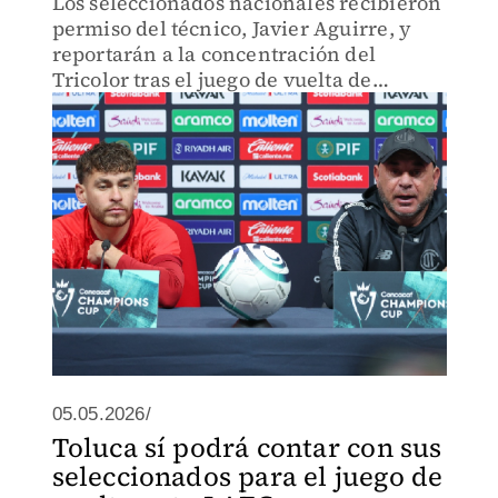
Los seleccionados nacionales recibieron
permiso del técnico, Javier Aguirre, y
reportarán a la concentración del
Tricolor tras el juego de vuelta de
Semifinales de la Concacaf ante LAFC.
05.05.2026/
Toluca sí podrá contar con sus
seleccionados para el juego de