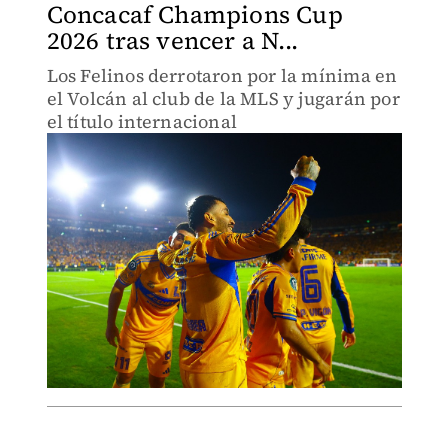
Concacaf Champions Cup
2026 tras vencer a N...
Los Felinos derrotaron por la mínima en
el Volcán al club de la MLS y jugarán por
el título internacional