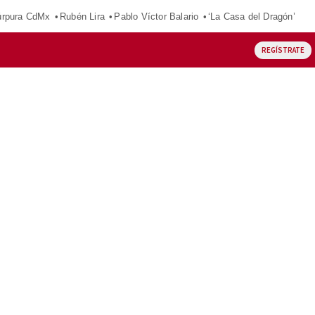
púrpura CdMx
Rubén Lira
Pablo Víctor Balario
‘La Casa del Dragón’
REGÍSTRATE