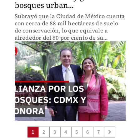
bosques urban...
Subrayó que la Ciudad de México cuenta
con cerca de 88 mil hectáreas de suelo
de conservación, lo que equivale a
alrededor del 60 por ciento de su
territorio, un patrimonio ambiental que
contribuye a asegurar el presente y el
futuro de la metrópoli.
1
2
3
4
5
6
7