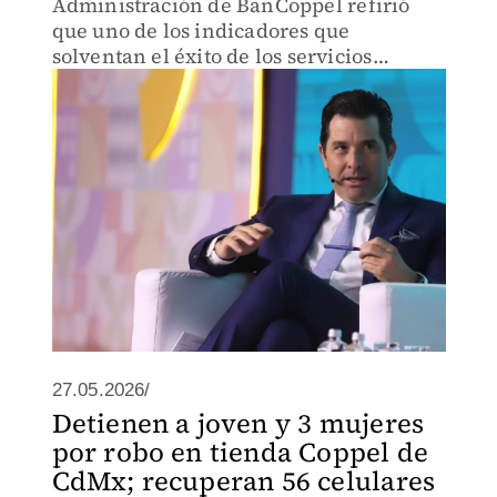
Administración de BanCoppel refirió
que uno de los indicadores que
solventan el éxito de los servicios
financieros es la captación de 14
millones de clientes en su Afore.
27.05.2026/
Detienen a joven y 3 mujeres
por robo en tienda Coppel de
CdMx; recuperan 56 celulares