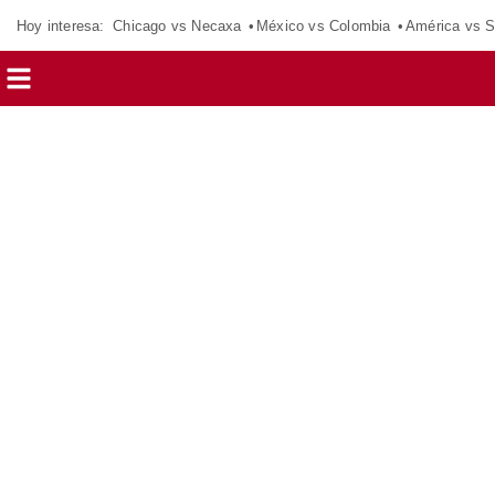
Hoy interesa:
Chicago vs Necaxa
México vs Colombia
América vs S