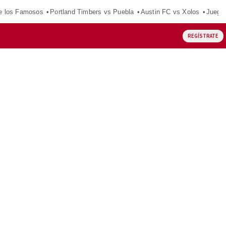
e los Famosos
Portland Timbers vs Puebla
Austin FC vs Xolos
Juego
REGÍSTRATE