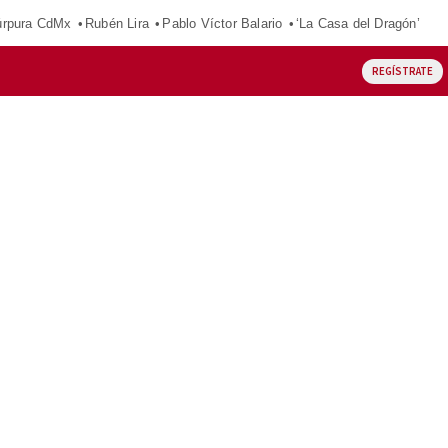
púrpura CdMx
Rubén Lira
Pablo Víctor Balario
‘La Casa del Dragón’
REGÍSTRATE