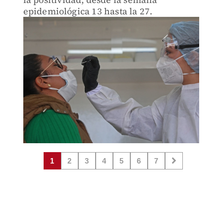
epidemiológica 13 hasta la 27.
1
2
3
4
5
6
7