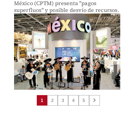
México (CPTM) presenta "pagos
superfluos" y posible desvío de recursos.
1
2
3
4
5