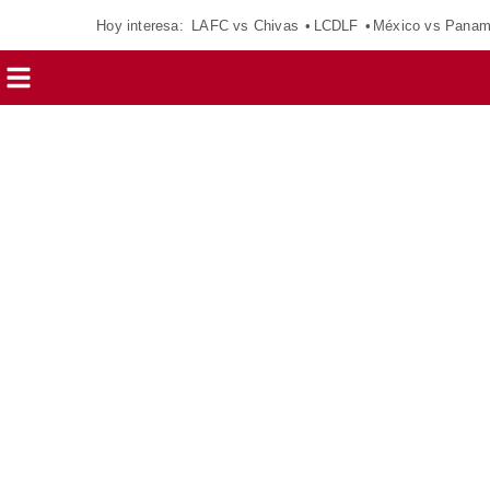
Hoy interesa:
LAFC vs Chivas
LCDLF
México vs Pana