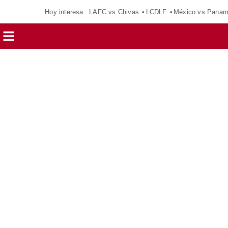
Hoy interesa:
LAFC vs Chivas
LCDLF
México vs Pana