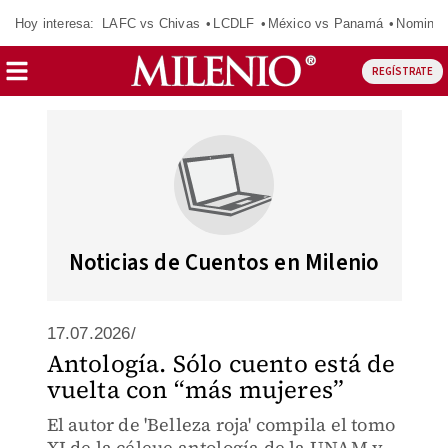
Hoy interesa:
LAFC vs Chivas
LCDLF
México vs Panamá
Nomina
REGÍSTRATE
Noticias de Cuentos en Milenio
17.07.2026/
Antología. Sólo cuento está de
vuelta con “más mujeres”
El autor de 'Belleza roja' compila el tomo
XI de la céleue antología de la UNAM y