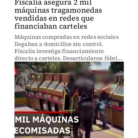
Fiscalía asegura 2 mil
máquinas tragamonedas
vendidas en redes que
financiaban carteles
Máquinas compradas en redes sociales
llegaban a domicilios sin control.
Fiscalía investiga financiamiento
directo a carteles. Desarticularon fábrica
en Tultitlán. Símbolos en equipos
revelan conexiones delictivas operando
a la vista.