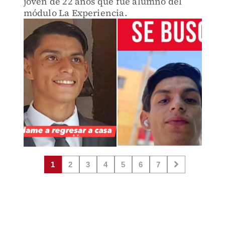
joven de 22 años que fue alumno del
módulo La Experiencia.
1
2
3
4
5
6
7