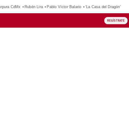
púrpura CdMx
Rubén Lira
Pablo Víctor Balario
‘La Casa del Dragón’
REGÍSTRATE