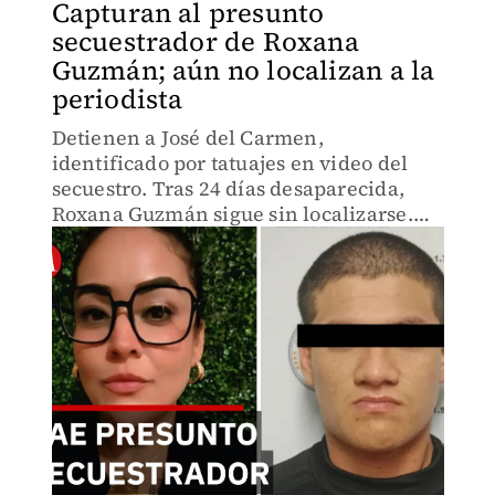
Capturan al presunto
secuestrador de Roxana
Guzmán; aún no localizan a la
periodista
Detienen a José del Carmen,
identificado por tatuajes en video del
secuestro. Tras 24 días desaparecida,
Roxana Guzmán sigue sin localizarse.
Cateos en rancho de Moloacán revelan
pistas críticas, pero la periodista
permanece en paradero desconocido.