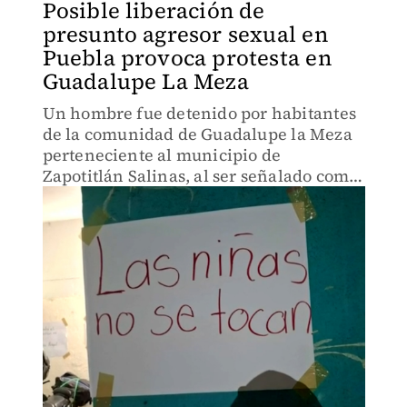
Posible liberación de
presunto agresor sexual en
Puebla provoca protesta en
Guadalupe La Meza
Un hombre fue detenido por habitantes
de la comunidad de Guadalupe la Meza
perteneciente al municipio de
Zapotitlán Salinas, al ser señalado como
presunto responsable de abuso sexual
contra una menor de edad durante un
velorio.