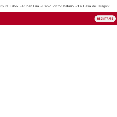
púrpura CdMx
Rubén Lira
Pablo Víctor Balario
‘La Casa del Dragón’
REGÍSTRATE