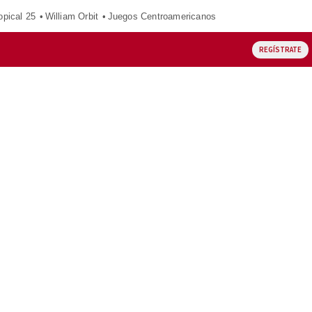
opical 25
William Orbit
Juegos Centroamericanos
REGÍSTRATE