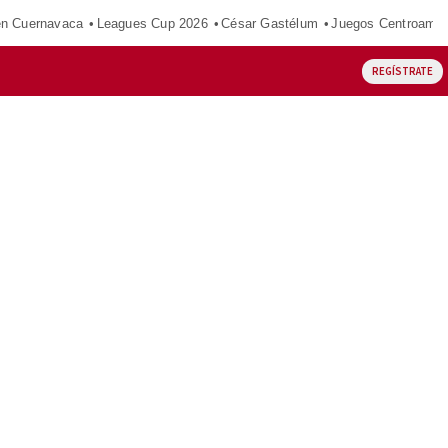
en Cuernavaca
Leagues Cup 2026
César Gastélum
Juegos Centroamer
REGÍSTRATE