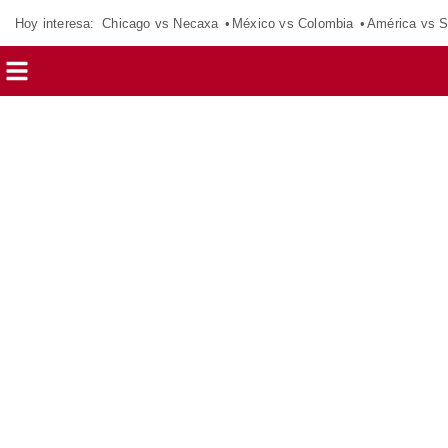
Hoy interesa:
Chicago vs Necaxa
México vs Colombia
América vs S