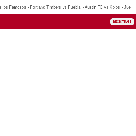
e los Famosos
Portland Timbers vs Puebla
Austin FC vs Xolos
Juego
REGÍSTRATE