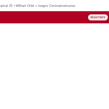
opical 25
William Orbit
Juegos Centroamericanos
REGÍSTRATE