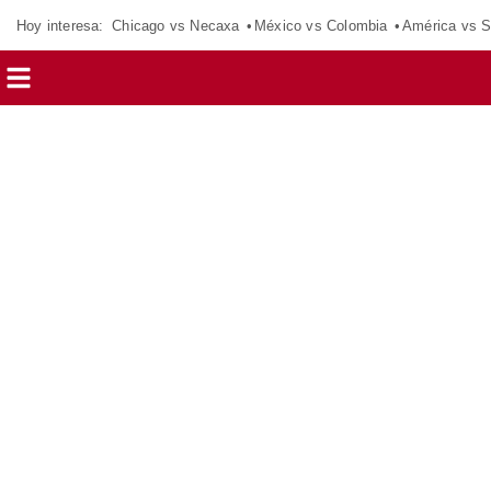
Hoy interesa:
Chicago vs Necaxa
México vs Colombia
América vs S