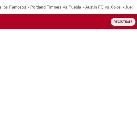
e los Famosos
Portland Timbers vs Puebla
Austin FC vs Xolos
Juego
REGÍSTRATE