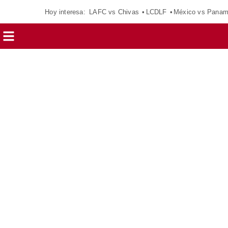
Hoy interesa:
LAFC vs Chivas
LCDLF
México vs Pana