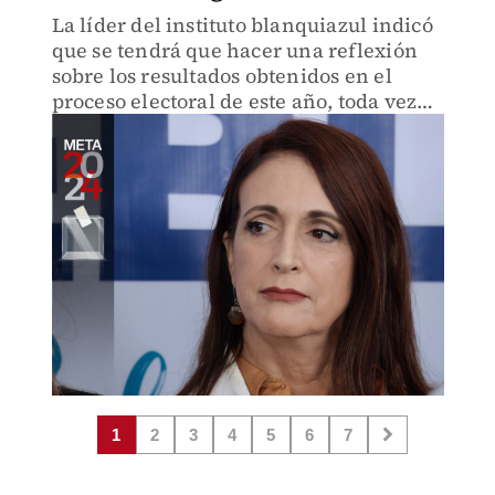
La líder del instituto blanquiazul indicó
que se tendrá que hacer una reflexión
sobre los resultados obtenidos en el
proceso electoral de este año, toda vez
que fueron pocos los triunfos que se
lograron.
1
2
3
4
5
6
7