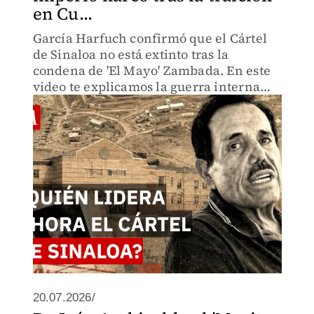
en Cu...
García Harfuch confirmó que el Cártel
de Sinaloa no está extinto tras la
condena de 'El Mayo' Zambada. En este
video te explicamos la guerra interna
entre 'Los Chapitos', 'El Mayito Flaco', 'El
Guano' y 'El Chapo Isidro' por el control
del tráfico.
20.07.2026/