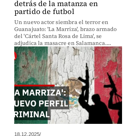
detrás de la matanza en
partido de futbol
Un nuevo actor siembra el terror en
Guanajuato: 'La Marriza', brazo armado
del 'Cártel Santa Rosa de Lima', se
adjudica la masacre en Salamanca.
Buscan recuperar la plaza arrebatada
por el 'CJNG' a sangre y fuego.
18.12.2025/