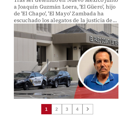
a Joaquín Guzmán Loera, 'El Güero', hijo
de 'El Chapo', 'El Mayo' Zambada ha
escuchado los alegatos de la justicia de
Estados unidos en su contra.
1
2
3
4