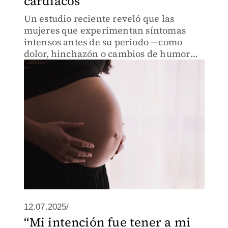
cardíacos
Un estudio reciente reveló que las
mujeres que experimentan síntomas
intensos antes de su periodo —como
dolor, hinchazón o cambios de humor—
podrían tener mayor probabilidad de
desarrollar enfermedades del corazón a
lo largo de su vida.
12.07.2025/
“Mi intención fue tener a mi