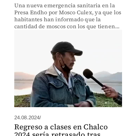
Una nueva emergencia sanitaria en la
Presa Endho por Mosco Culex, ya que los
habitantes han informado que la
cantidad de moscos con los que tienen
que lidiar es insoportable, incluso este
tipo de mosco está afectando a los
animales de la localidad.
24.08.2024/
Regreso a clases en Chalco
2024 sería retrasado tras