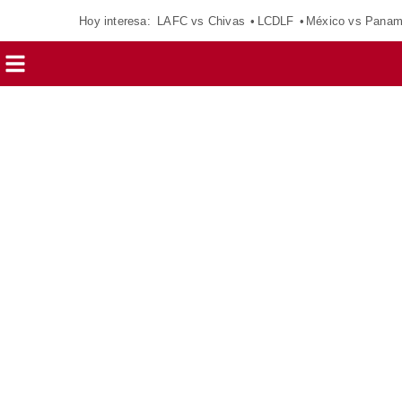
Hoy interesa:
LAFC vs Chivas
LCDLF
México vs Pana