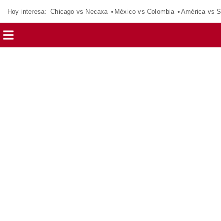
Hoy interesa:
Chicago vs Necaxa
México vs Colombia
América vs S