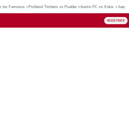
e los Famosos
Portland Timbers vs Puebla
Austin FC vs Xolos
Juego
REGÍSTRATE