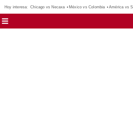
Hoy interesa:
Chicago vs Necaxa
México vs Colombia
América vs S