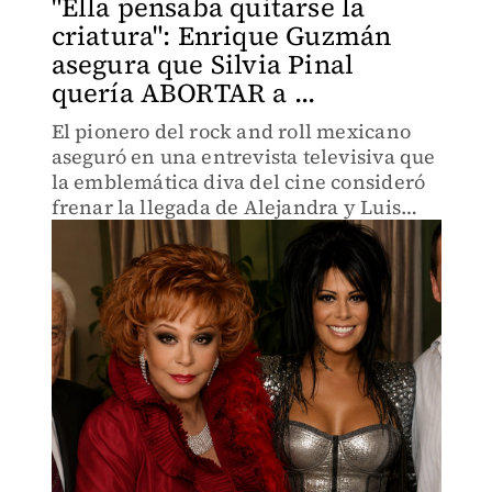
"Ella pensaba quitarse la
criatura": Enrique Guzmán
asegura que Silvia Pinal
quería ABORTAR a ...
El pionero del rock and roll mexicano
aseguró en una entrevista televisiva que
la emblemática diva del cine consideró
frenar la llegada de Alejandra y Luis
Enrique Guzmán, además de acusarla de
querer tratarlo como su "empleado.