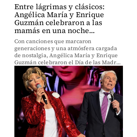
Entre lágrimas y clásicos:
Angélica María y Enrique
Guzmán celebraron a las
mamás en una noche...
Con canciones que marcaron
generaciones y una atmósfera cargada
de nostalgia, Angélica María y Enrique
Guzmán celebraron el Día de las Madres
en el Auditorio Nacional, escenario de
emociones, recuerdos y aplausos que se
robaron la noche.