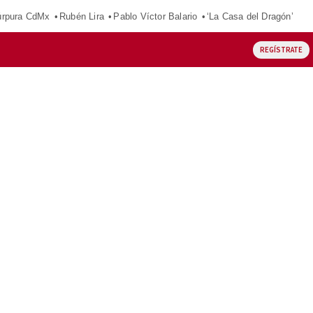
púrpura CdMx
Rubén Lira
Pablo Víctor Balario
‘La Casa del Dragón’
REGÍSTRATE