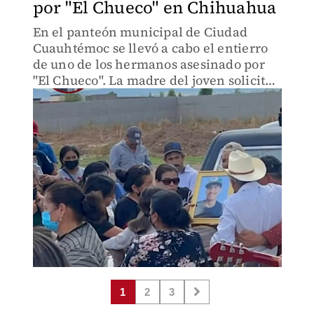
por "El Chueco" en Chihuahua
En el panteón municipal de Ciudad
Cuauhtémoc se llevó a cabo el entierro
de uno de los hermanos asesinado por
"El Chueco". La madre del joven solicito
que no hubiera medios de comunicación
debido a que el panteón está
resguardado por elementos de la
1
2
3