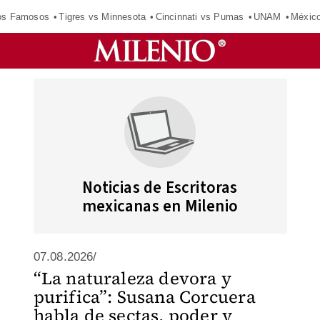
los Famosos
Tigres vs Minnesota
Cincinnati vs Pumas
UNAM
Méxic
Noticias de Escritoras
mexicanas en Milenio
07.08.2026/
“La naturaleza devora y
purifica”: Susana Corcuera
habla de sectas, poder y