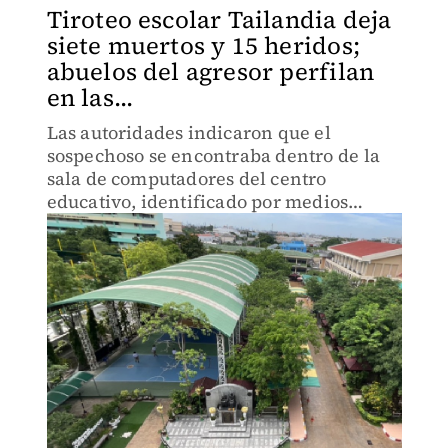
Tiroteo escolar Tailandia deja
siete muertos y 15 heridos;
abuelos del agresor perfilan
en las...
Las autoridades indicaron que el
sospechoso se encontraba dentro de la
sala de computadores del centro
educativo, identificado por medios
locales como la Escuela Debsirin
Nonthaburi, situada unos 15 kilómetros
al noroeste de la capital tailandesa.