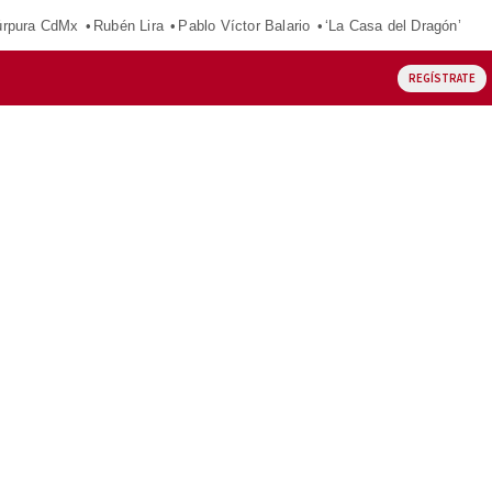
púrpura CdMx
Rubén Lira
Pablo Víctor Balario
‘La Casa del Dragón’
REGÍSTRATE