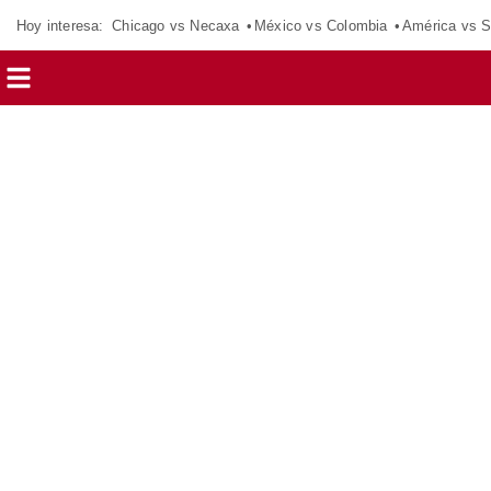
Hoy interesa:
Chicago vs Necaxa
México vs Colombia
América vs S