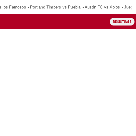
e los Famosos
Portland Timbers vs Puebla
Austin FC vs Xolos
Juego
REGÍSTRATE