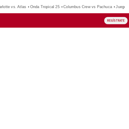
rlotte vs. Atlas
Onda Tropical 25
Columbus Crew vs Pachuca
Juegos
REGÍSTRATE