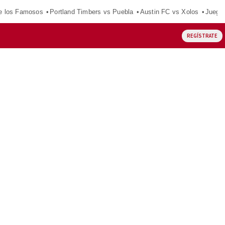
e los Famosos
Portland Timbers vs Puebla
Austin FC vs Xolos
Juego
REGÍSTRATE