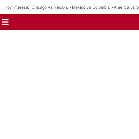
Hoy interesa:
Chicago vs Necaxa
México vs Colombia
América vs S