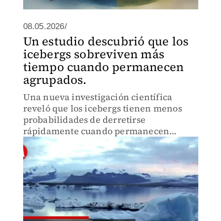
08.05.2026/
Un estudio descubrió que los
icebergs sobreviven más
tiempo cuando permanecen
agrupados.
Una nueva investigación científica
reveló que los icebergs tienen menos
probabilidades de derretirse
rápidamente cuando permanecen
agrupados, un hallazgo que podría
cambiar la forma en que entendemos el
comportamiento del hielo en los
océanos.