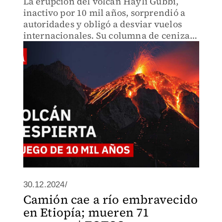
La erupción del volcán Hayli Gubbi,
inactivo por 10 mil años, sorprendió a
autoridades y obligó a desviar vuelos
internacionales. Su columna de ceniza
alcanzó 14 km y viajó hasta Asia. Te
explicamos qué provocó este despertar y
cómo afectó al espacio
30.12.2024/
Camión cae a río embravecido
en Etiopía; mueren 71