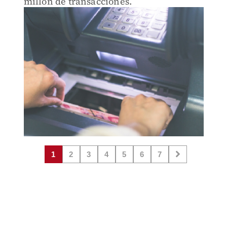
millón de transacciones.
1
2
3
4
5
6
7