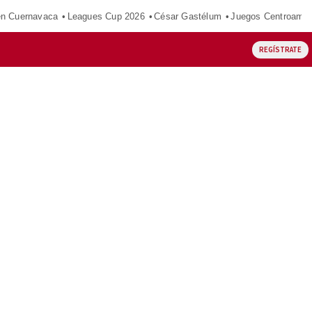
en Cuernavaca
Leagues Cup 2026
César Gastélum
Juegos Centroamer
REGÍSTRATE