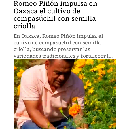
Romeo Piñón impulsa en
Oaxaca el cultivo de
cempasúchil con semilla
criolla
En Oaxaca, Romeo Piñón impulsa el
cultivo de cempasúchil con semilla
criolla, buscando preservar las
variedades tradicionales y fortalecer la
economía local mediante la producción
sustentable y el rescate de prácticas
agrícolas ancestrales.