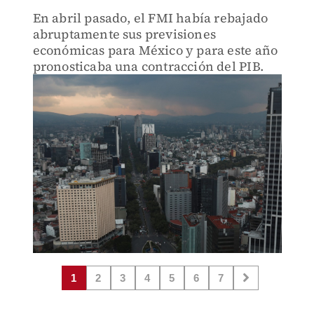
En abril pasado, el FMI había rebajado
abruptamente sus previsiones
económicas para México y para este año
pronosticaba una contracción del PIB.
1
2
3
4
5
6
7