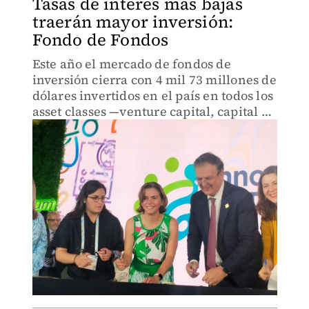
Tasas de interés más bajas
traerán mayor inversión:
Fondo de Fondos
Este año el mercado de fondos de
inversión cierra con 4 mil 73 millones de
dólares invertidos en el país en todos los
asset classes —venture capital, capital de
crecimiento, infraestructura, energía y
crédito privado—, destacó su directora
general, L