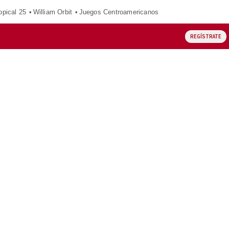
opical 25
William Orbit
Juegos Centroamericanos
REGÍSTRATE